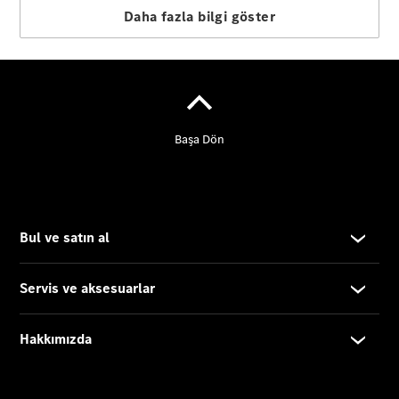
Elektrik
4-Kapı
Coupé
Online
Servis
Randevusu
Test sürüşü
Konfigüratör
Cabriolet/Roadster
Tüm
Cabriolet/Roadster
CLE
Cabriolet
Mercedes-
AMG SL