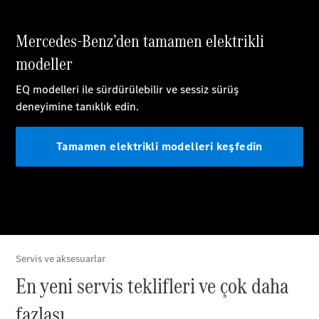
GLC
GLC Coupé
GLE
GLE Coupé
G-
Elektrik
Serisi
G-Serisi
Online
Servis
Randevusu
Test sürüşü
Konfigüratör
Estate
Tüm Estate