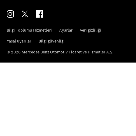
Roadster
Mercedes-
Maybach SL
Monogram
Series
Online
Servis
Randevusu
Test sürüşü
Konfigüratör
MPVs
V-Serisi