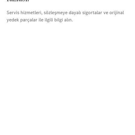
CLA
Shooting
Brake
C-Serisi
Estate
C-Serisi All-
Terrain
Online
Servis
Randevusu
Test sürüşü
Konfigüratör
Kompakt
A-Serisi