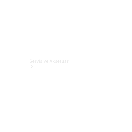
Servis ve Aksesuar
Genel Bakış
Servis
Kampanyaları