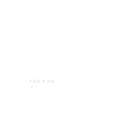
Yedek Parça
- Güvenlik
MB
Collection
Hakkımızda
Tarihçe