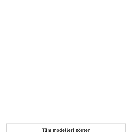
Sedan
Tüm Sedan
CLA
Elektrik
CLA
C-Serisi
C-
Yeni
Elektrik
Serisi
EQE
Elektrik
E-Serisi
S-Serisi
Mercedes-
Maybach
Yeni
S-Serisi