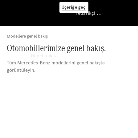
İçeriğe geç
Tedarikçi / Veri koruması
Tedarikçi / Veri
koruması
Genel bakış
Tüm Modeller
Yeni Modeller
Elektrikli modeller
Plug-in Hibrit modeller