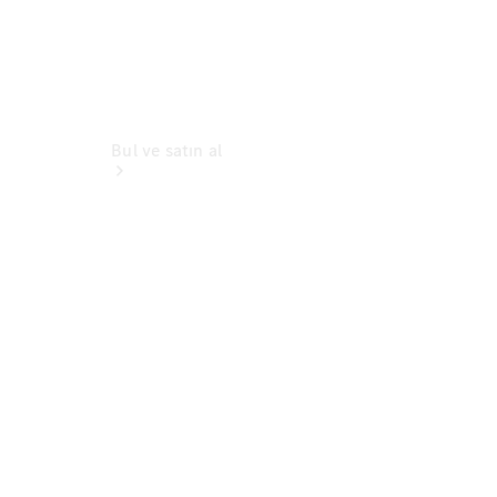
Bul ve satın al
Genel Bakış
Satış
Kampanyaları
Sıfır
Otomobiller