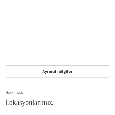
Hatchback
Online
Servis
Randevusu
Test sürüşü
Konfigüratör
Coupé
Tüm Coupé
CLE Coupé
Mercedes-
AMG GT
Coupé
Mercedes-
AMG GT